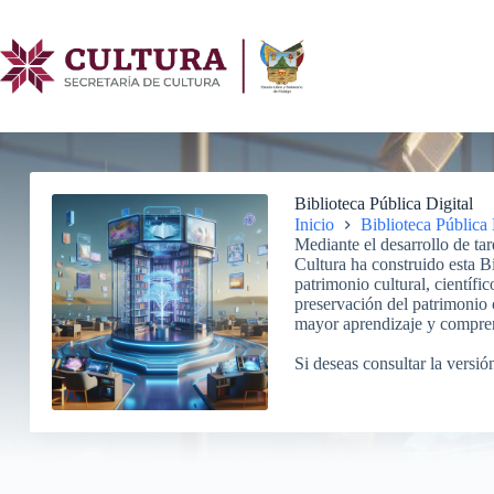
Saltar
al
contenido
Biblioteca Pública Digital
Inicio
Biblioteca Pública 
Mediante el desarrollo de tar
Cultura ha construido esta Bi
patrimonio cultural, científi
preservación del patrimonio c
mayor aprendizaje y comprens
Si deseas consultar la versión